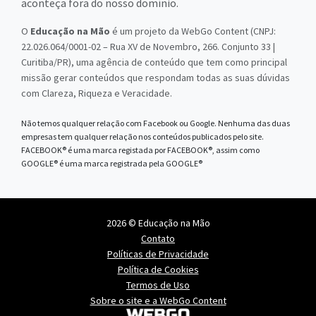
aconteça fora do nosso domínio.
O
Educação na Mão
é um projeto da WebGo Content (CNPJ:
22.026.064/0001-02 – Rua XV de Novembro, 266. Conjunto 33 |
Curitiba/PR), uma agência de conteúdo que tem como principal
missão gerar conteúdos que respondam todas as suas dúvidas
com Clareza, Riqueza e Veracidade.
Não temos qualquer relação com Facebook ou Google. Nenhuma das duas
empresas tem qualquer relação nos conteúdos publicados pelo site.
FACEBOOK® é uma marca registada por FACEBOOK®, assim como
GOOGLE® é uma marca registrada pela GOOGLE®
2026 © Educação na Mão
Contato
Políticas de Privacidade
Política de Cookies
Termos de Uso
Sobre o site e a WebGo Content