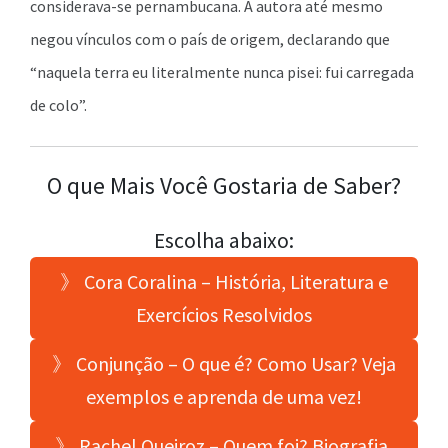
considerava-se pernambucana. A autora até mesmo
negou vínculos com o país de origem, declarando que
“naquela terra eu literalmente nunca pisei: fui carregada
de colo”.
O que Mais Você Gostaria de Saber?
Escolha abaixo:
》 Cora Coralina – História, Literatura e
Exercícios Resolvidos
》 Conjunção – O que é? Como Usar? Veja
exemplos e aprenda de uma vez!
》 Rachel Queiroz – Quem foi? Biografia,