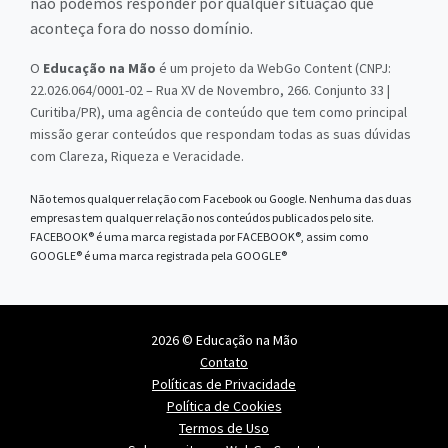
não podemos responder por qualquer situação que
aconteça fora do nosso domínio.
O
Educação na Mão
é um projeto da WebGo Content (CNPJ:
22.026.064/0001-02 – Rua XV de Novembro, 266. Conjunto 33 |
Curitiba/PR), uma agência de conteúdo que tem como principal
missão gerar conteúdos que respondam todas as suas dúvidas
com Clareza, Riqueza e Veracidade.
Não temos qualquer relação com Facebook ou Google. Nenhuma das duas
empresas tem qualquer relação nos conteúdos publicados pelo site.
FACEBOOK® é uma marca registada por FACEBOOK®, assim como
GOOGLE® é uma marca registrada pela GOOGLE®
2026 © Educação na Mão
Contato
Políticas de Privacidade
Política de Cookies
Termos de Uso