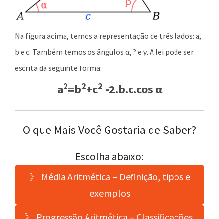
Na figura acima, temos a representação de três lados: a,
b e c. Também temos os ângulos α, ? e γ. A lei pode ser
escrita da seguinte forma:
2
2
2
a
=b
+c
-2.b.c.cos α
O que Mais Você Gostaria de Saber?
Escolha abaixo:
》 Média Aritmética – Definição, tipos e
exemplos
》 Progressão Aritmética – Classificações,