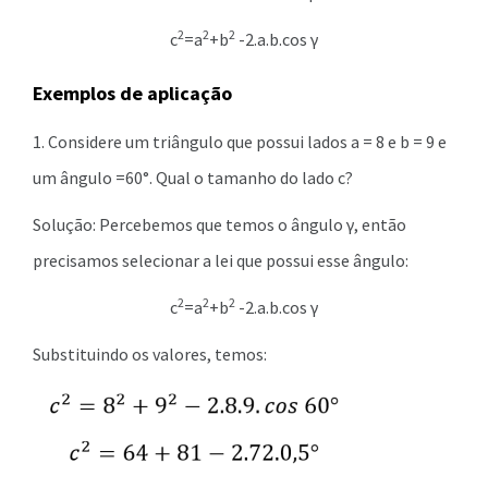
2
2
2
c
=a
+b
-2.a.b.cos γ
Exemplos de aplicação
1. Considere um triângulo que possui lados a = 8 e b = 9 e
um ângulo =60°. Qual o tamanho do lado c?
Solução: Percebemos que temos o ângulo γ, então
precisamos selecionar a lei que possui esse ângulo:
2
2
2
c
=a
+b
-2.a.b.cos γ
Substituindo os valores, temos: