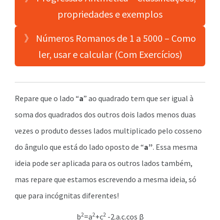
propriedades e exemplos
》 Números Romanos de 1 a 5000 – Como
ler, usar e calcular (Com Exercícios)
Repare que o lado “
a
” ao quadrado tem que ser igual à
soma dos quadrados dos outros dois lados menos duas
vezes o produto desses lados multiplicado pelo cosseno
do ângulo que está do lado oposto de “
a”
. Essa mesma
ideia pode ser aplicada para os outros lados também,
mas repare que estamos escrevendo a mesma ideia, só
que para incógnitas diferentes!
2
2
2
b
=a
+c
-2.a.c.cos β