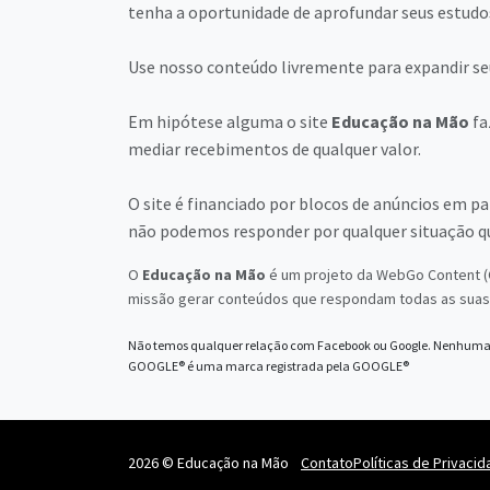
tenha a oportunidade de aprofundar seus estudos 
Use nosso conteúdo livremente para expandir seu
Em hipótese alguma o site
Educação na Mão
fa
mediar recebimentos de qualquer valor.
O site é financiado por blocos de anúncios em p
não podemos responder por qualquer situação q
O
Educação na Mão
é um projeto da WebGo Content (C
missão gerar conteúdos que respondam todas as suas 
Não temos qualquer relação com Facebook ou Google. Nenhuma 
GOOGLE® é uma marca registrada pela GOOGLE®
2026 © Educação na Mão
Contato
Políticas de Privaci