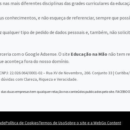
nas mais diferentes disciplinas das grades curriculares da educaçã
s conhecimentos, e não esqueça de referenciar, sempre que possí
z qualquer tipo de pedido de dados pessoais e, também, não solici
arceria com o Google Adsense. O site
Educação na Mão
não tem re
ue aconteça fora do nosso domínio.
NPJ: 22.026.064/0001-02 – Rua XV de Novembro, 266. Conjunto 33 | Curitib
dúvidas com Clareza, Riqueza e Veracidade.
das duas empresas tem qualquer relação nos conteúdos publicados pelo site. FACEB
dade
Política de Cookies
Termos de Uso
Sobre o site e a WebGo Content