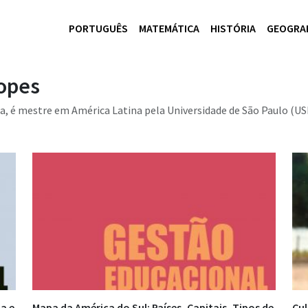
PORTUGUÊS
MATEMÁTICA
HISTÓRIA
GEOGRA
opes
a, é mestre em América Latina pela Universidade de São Paulo (USP)
a e
Mapa da América do Sul: Países, Capitais, Tipos de
Cul