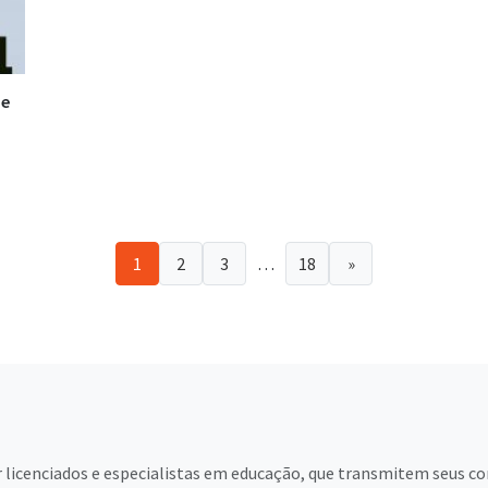
 e
1
2
3
…
18
»
licenciados e especialistas em educação, que transmitem seus co