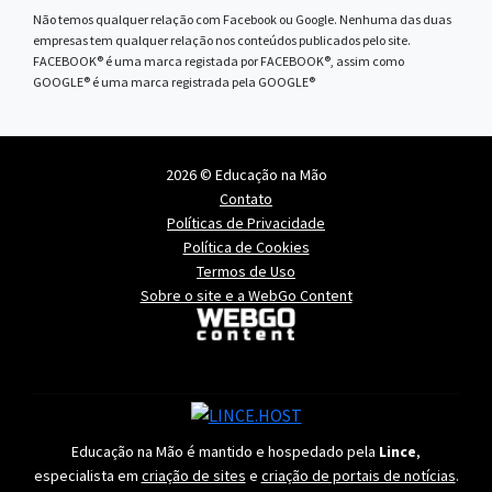
Não temos qualquer relação com Facebook ou Google. Nenhuma das duas
empresas tem qualquer relação nos conteúdos publicados pelo site.
FACEBOOK® é uma marca registada por FACEBOOK®, assim como
GOOGLE® é uma marca registrada pela GOOGLE®
2026 © Educação na Mão
Contato
Políticas de Privacidade
Política de Cookies
Termos de Uso
Sobre o site e a WebGo Content
Educação na Mão é mantido e hospedado pela
Lince
,
especialista em
criação de sites
e
criação de portais de notícias
.