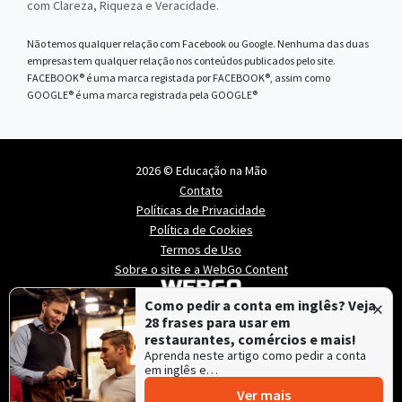
com Clareza, Riqueza e Veracidade.
Não temos qualquer relação com Facebook ou Google. Nenhuma das duas
empresas tem qualquer relação nos conteúdos publicados pelo site.
FACEBOOK® é uma marca registada por FACEBOOK®, assim como
GOOGLE® é uma marca registrada pela GOOGLE®
2026 © Educação na Mão
Contato
Políticas de Privacidade
Política de Cookies
Termos de Uso
Sobre o site e a WebGo Content
×
Como pedir a conta em inglês? Veja
28 frases para usar em
restaurantes, comércios e mais!
Aprenda neste artigo como pedir a conta
em inglês e…
Ver mais
Educação na Mão é mantido e hospedado pela
Lince
,