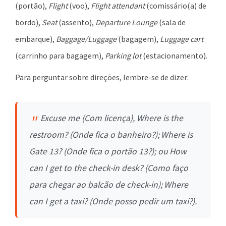
(portão),
Flight
(voo),
Flight
attendant
(comissário(a) de
bordo),
Seat
(assento),
Departure Lounge
(sala de
embarque),
Baggage
/Luggage
(bagagem),
Luggage
cart
(carrinho para bagagem),
Parking lot
(estacionamento).
Para perguntar sobre direções, lembre-se de dizer:
Excuse
me
(Com licença),
Where is the
restroom
?
(Onde fica o banheiro?);
Where is
Gate 13?
(Onde fica o portão 13?); ou
How
can I get to the check-in desk?
(Como faço
para chegar ao balcão de check-in);
Where
can
I
get
a taxi?
(Onde posso pedir um taxi?).