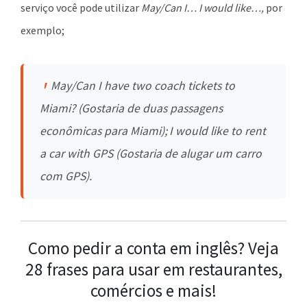
serviço você pode utilizar
May
/Can
I…
I
would
like
…,
por
exemplo;
May
/Can
I
have
two coach
tickets
to
Miami?
(Gostaria de duas passagens
econômicas para Miami);
I
would like to
rent
a
car with
GPS
(Gostaria de alugar um carro
com GPS).
Como pedir a conta em inglês? Veja
28 frases para usar em restaurantes,
comércios e mais!