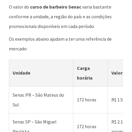
O valor do
curso de barbeiro Senac
varia bastante
conforme a unidade, a região do país e as condições
promocionais disponíveis em cada período.
Os exemplos abaixo ajudam a ter uma referência de
mercado:
Carga
Unidade
Valor in
horária
Senac PR – São Mateus do
172 horas
R$ 1.540,0
Sul
Senac SP – São Miguel
R$ 2.152,
172 horas
Paulista
promocio