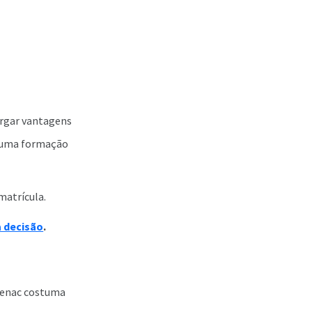
ergar vantagens
m uma formação
matrícula.
 decisão
.
 Senac costuma