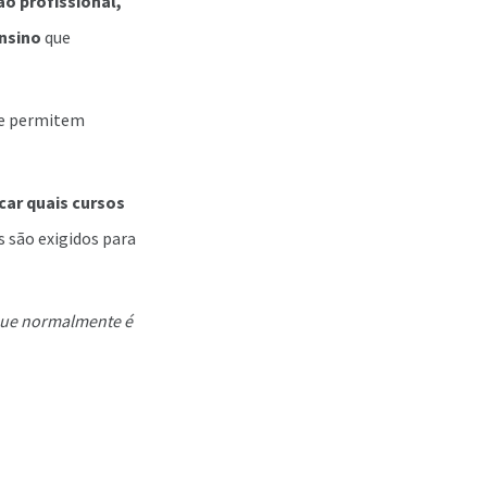
o profissional,
ensino
que
ue permitem
icar quais cursos
s são exigidos para
 que normalmente é