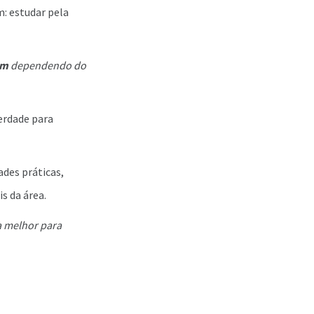
m: estudar pela
em
dependendo do
berdade para
des práticas,
s da área.
a melhor para