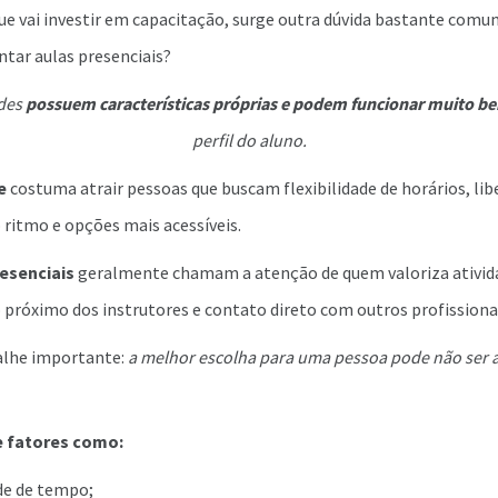
que vai investir em capacitação, surge outra dúvida bastante comu
ntar aulas presenciais?
des
possuem características próprias e podem funcionar muito b
perfil do aluno.
e
costuma atrair pessoas que buscam flexibilidade de horários, li
 ritmo e opções mais acessíveis.
esenciais
geralmente chamam a atenção de quem valoriza ativida
óximo dos instrutores e contato direto com outros profissionai
alhe importante:
a melhor escolha para uma pessoa pode não ser 
e fatores como:
de de tempo;