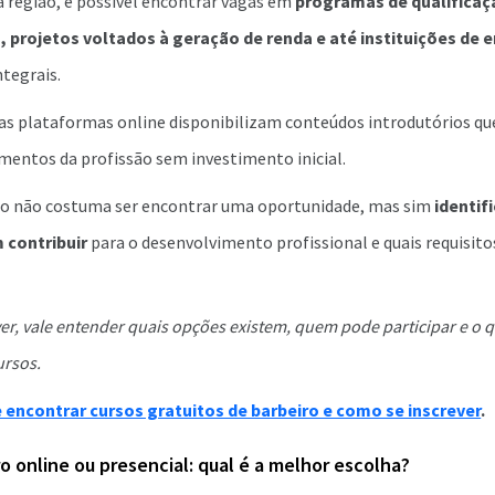
 região, é possível encontrar vagas em
programas de qualificaçã
is, projetos voltados à geração de renda e até instituições de 
tegrais.
as plataformas online disponibilizam conteúdos introdutórios q
mentos da profissão sem investimento inicial.
io não costuma ser encontrar uma oportunidade, mas sim
identif
 contribuir
para o desenvolvimento profissional e quais requisito
ver, vale entender quais opções existem, quem pode participar e o
ursos.
encontrar cursos gratuitos de barbeiro e como se inscrever
.
o online ou presencial: qual é a melhor escolha?