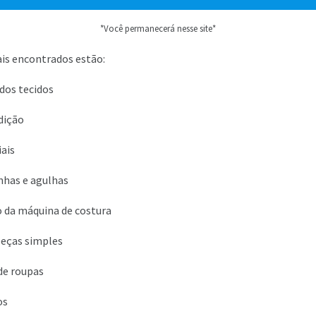
*Você permanecerá nesse site*
is encontrados estão:
os tecidos
dição
ais
inhas e agulhas
da máquina de costura
eças simples
de roupas
os