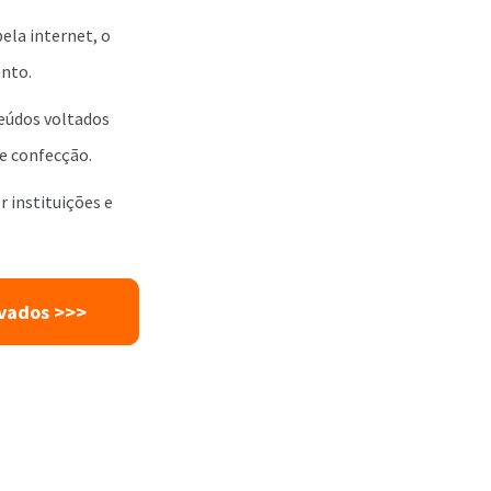
ela internet, o
ento.
eúdos voltados
de confecção.
 instituições e
ivados >>>