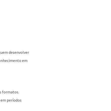
eguem desenvolver
 conhecimento em
s formatos.
 em períodos