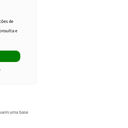
tões de
onsulta e
e
eguem uma base