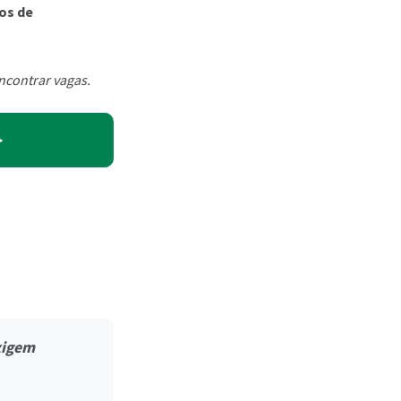
ãos de
ncontrar vagas.
>
xigem