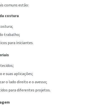
is comuns estão:
da costura
costura;
do trabalho;
cos para iniciantes.
riais
 tecidos;
o e suas aplicações;
ar o lado direito e o avesso;
cidos para diferentes projetos.
lagem