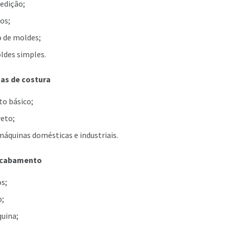
edição;
os;
 de moldes;
ldes simples.
as de costura
o básico;
eto;
áquinas domésticas e industriais.
acabamento
s;
o;
uina;