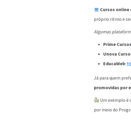
Cursos online
próprio ritmo e s
Algumas plataforma
Prime Curso
Unova Curso
EducaWeb
:
h
Já para quem pref
promovidas por e
Um exemplo é o 
por meio do Prog