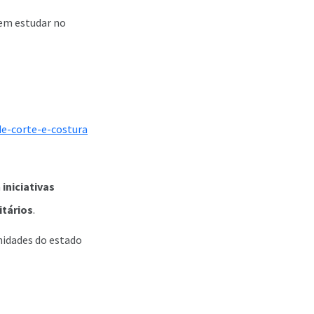
tem estudar no
de-corte-e-costura
m
iniciativas
itários
.
nidades do estado