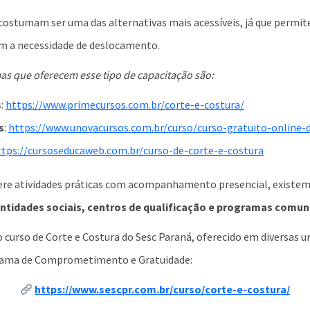
costumam ser uma das alternativas mais acessíveis, já que permi
em a necessidade de deslocamento.
s que oferecem esse tipo de capacitação são:
s
:
https://www.primecursos.com.br/corte-e-costura/
s
:
https://www.unovacursos.com.br/curso/curso-gratuito-online-
ttps://cursoseducaweb.com.br/curso-de-corte-e-costura
ere atividades práticas com acompanhamento presencial, existe
ntidades sociais, centros de qualificação e programas comun
curso de Corte e Costura do Sesc Paraná, oferecido em diversas u
rama de Comprometimento e Gratuidade:
https://www.sescpr.com.br/curso/corte-e-costura/