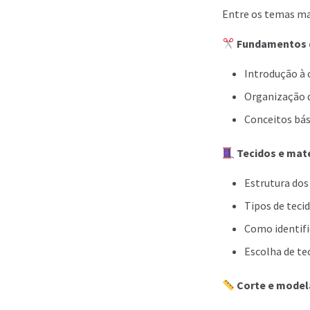
Entre os temas ma
Fundamentos 
Introdução à 
Organização 
Conceitos bási
Tecidos e mate
Estrutura dos
Tipos de tecid
Como identific
Escolha de te
Corte e mode