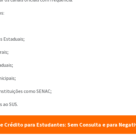
s:
s Estaduais;
rais;
duais;
cipais;
instituições como SENAC;
s ao SUS.
e Crédito para Estudantes: Sem Consulta e para Negat