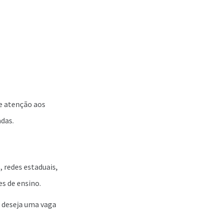
ge atenção aos
adas.
 redes estaduais,
es de ensino.
m deseja uma vaga