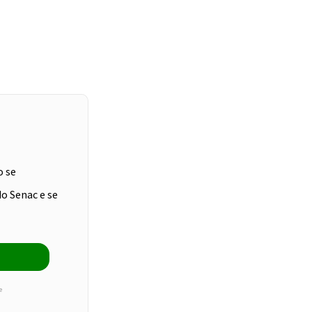
o se
do Senac e se
e