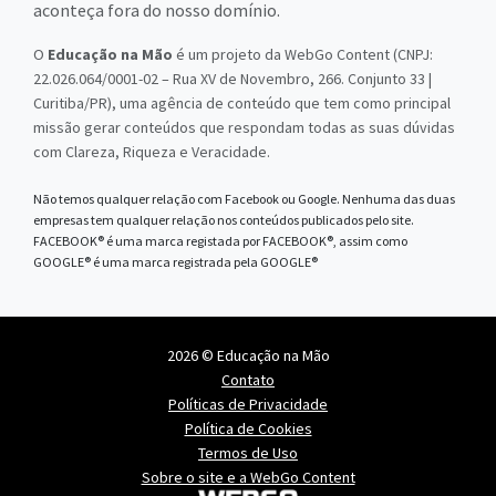
aconteça fora do nosso domínio.
O
Educação na Mão
é um projeto da WebGo Content (CNPJ:
22.026.064/0001-02 – Rua XV de Novembro, 266. Conjunto 33 |
Curitiba/PR), uma agência de conteúdo que tem como principal
missão gerar conteúdos que respondam todas as suas dúvidas
com Clareza, Riqueza e Veracidade.
Não temos qualquer relação com Facebook ou Google. Nenhuma das duas
empresas tem qualquer relação nos conteúdos publicados pelo site.
FACEBOOK® é uma marca registada por FACEBOOK®, assim como
GOOGLE® é uma marca registrada pela GOOGLE®
2026 © Educação na Mão
Contato
Políticas de Privacidade
Política de Cookies
Termos de Uso
Sobre o site e a WebGo Content