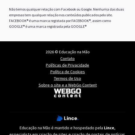
Não temos qualquer relação com Facebook ou Google. Nenhuma das duas
empresas tem qualquer relação nos conteúdos publicados pelo site.
FACEBOOK® é uma marca registada por FACEBOOK®, assim como
GOOGLE® é uma marca registrada pela GOOGLE®
2026 © Educação na Mão
Contato
Políticas de Privacidade
Política de Cookies
Termos de Uso
Sobre o site e a WebGo Content
Educação na Mão é mantido e hospedado pela
Lince
,
especialista em
criação de sites
e
criação de portais de notícias
.