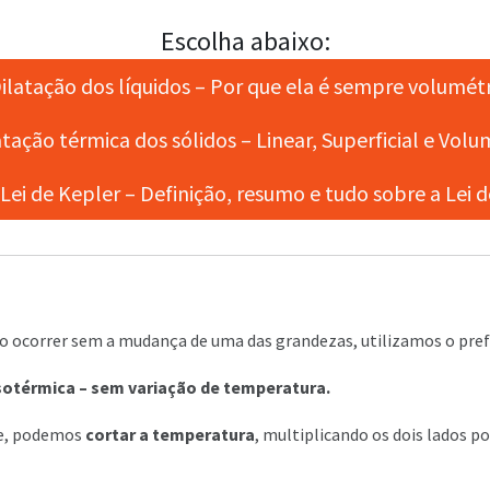
Escolha abaixo:
latação dos líquidos – Por que ela é sempre volumét
tação térmica dos sólidos – Linear, Superficial e Volu
Lei de Kepler – Definição, resumo e tudo sobre a Lei 
 ocorrer sem a mudança de uma das grandezas, utilizamos o prefix
otérmica – sem variação de temperatura.
re, podemos
cortar a temperatura
, multiplicando os dois lados po