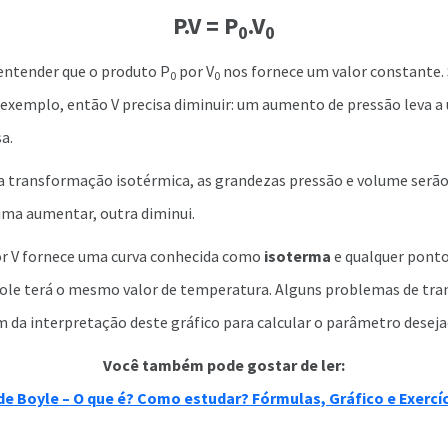
P.V = P
.V
0
0
entender que o produto P
por V
nos fornece um valor constante.
0
0
 exemplo, então V precisa diminuir: um aumento de pressão leva a
a.
 transformação isotérmica, as grandezas pressão e volume serã
 uma aumentar, outra diminui.
or V fornece uma curva conhecida como
isoterma
e qualquer ponto
ole terá o mesmo valor de temperatura. Alguns problemas de tr
m da interpretação deste gráfico para calcular o parâmetro desej
Você também pode gostar de ler:
 de Boyle – O que é? Como estudar? Fórmulas, Gráfico e Exercíc