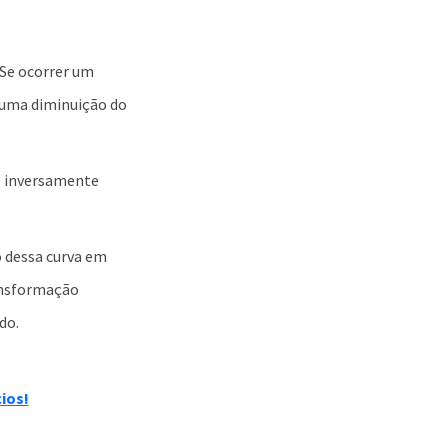
 Se ocorrer um
 uma diminuição do
o inversamente
 dessa curva em
ansformação
ado.
ios!