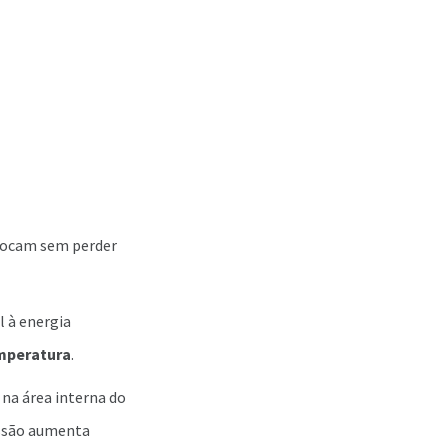
chocam sem perder
l à energia
emperatura
.
 na área interna do
essão aumenta