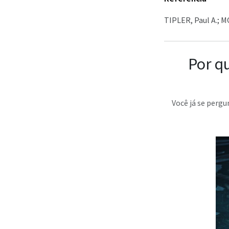
TIPLER, Paul A.; M
Por q
Você já se perg