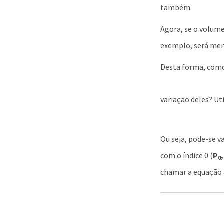
também.
Agora, se o volume
exemplo, será men
Desta forma, como
variação deles? Ut
Ou seja, pode-se 
com o índice 0 (
P
,
0
chamar a equação a