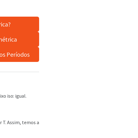
rica?
métrica
dos Períodos
o iso: igual.
r T. Assim, temos a