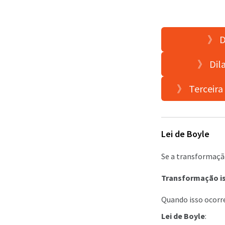
》 Di
》 Dila
》 Terceira 
Lei de Boyle
Se a transformação
Transformação is
Quando isso ocor
Lei de Boyle
: