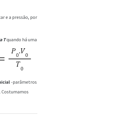
ar e a pressão, por
ra T
quando há uma
icial
-parâmetros
). Costumamos