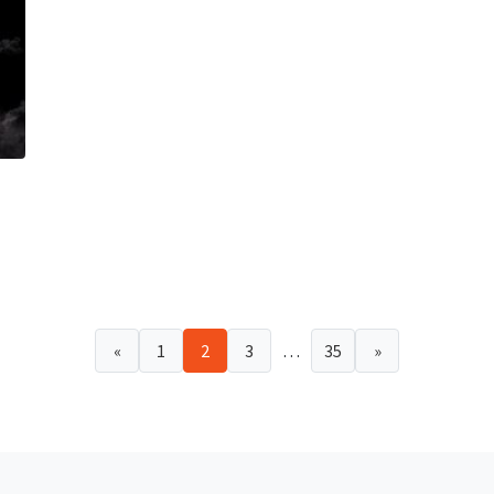
«
1
2
3
…
35
»