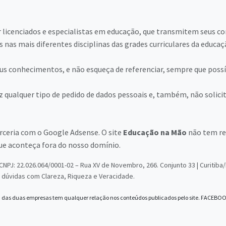
licenciados e especialistas em educação, que transmitem seus co
nas mais diferentes disciplinas das grades curriculares da educaçã
s conhecimentos, e não esqueça de referenciar, sempre que possí
z qualquer tipo de pedido de dados pessoais e, também, não solici
arceria com o Google Adsense. O site
Educação na Mão
não tem re
ue aconteça fora do nosso domínio.
NPJ: 22.026.064/0001-02 – Rua XV de Novembro, 266. Conjunto 33 | Curitib
dúvidas com Clareza, Riqueza e Veracidade.
das duas empresas tem qualquer relação nos conteúdos publicados pelo site. FACEB