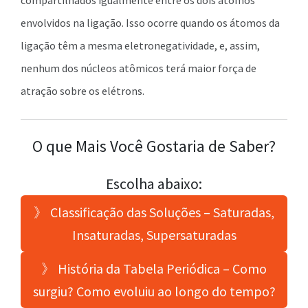
compartilhados igualmente entre os dois átomos
envolvidos na ligação. Isso ocorre quando os átomos da
ligação têm a mesma eletronegatividade, e, assim,
nenhum dos núcleos atômicos terá maior força de
atração sobre os elétrons.
O que Mais Você Gostaria de Saber?
Escolha abaixo:
》 Classificação das Soluções – Saturadas,
Insaturadas, Supersaturadas
》 História da Tabela Periódica – Como
surgiu? Como evoluiu ao longo do tempo?