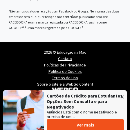
Não temos qualquer relação com Facebook ou Google. Nenhuma das duas
empresas tem qualquer relação nos conteúdos publicados pelo site.
FACEBOOK® é uma marca registada por FACEBOOK®, assim como
GOOGLE® é uma marca registrada pela GOOGLE®
2026 © Educação na Mão
Contato
Políticas de Privacidade
Política de Cookies
Termos de Uso
Sobre o site e a WebGo Content
×
Cartões de Crédito para Estudantes:
Opções Sem Consulta e para
Negativados
Anúncios Está com o nome negativado e
precisa de um…
Ver mais
Educação na Mão é mantido e hospedado pela
Lince
,