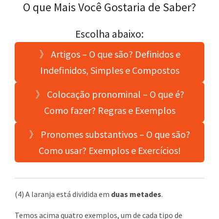
O que Mais Você Gostaria de Saber?
Escolha abaixo:
》 Artigos – O que são? Definidos e
Indefinidos, Simples e Compostos
》 Colocação pronominal – O que é?
Como fazer? Regras e Exemplos
》 Pronomes substantivos – O que são?
Como usar? Exemplos e Exercícios!
(4) A laranja está dividida em
duas metades
.
Temos acima quatro exemplos, um de cada tipo de