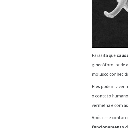
Parasita que
causa
ginecóforo, onde a
molusco conheci
Eles podem viver 
o contato humano c
vermelha e com as
Após esse contato,
funcionamento do