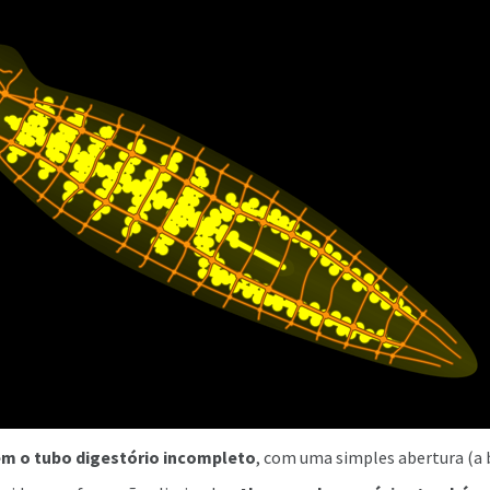
m o tubo digestório incompleto
, com uma simples abertura (a 