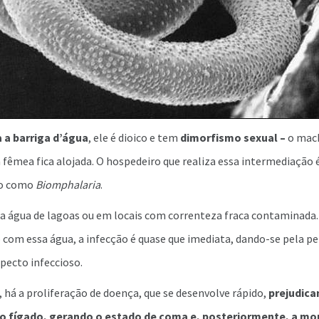
 a barriga d’água
, ele é dioico e tem
dimorfismo sexual –
o mach
 fêmea fica alojada. O hospedeiro que realiza essa intermediação
do como
Biomphalaria
.
na água de lagoas ou em locais com correnteza fraca contaminada
om essa água, a infecção é quase que imediata, dando-se pela pel
pecto infeccioso.
 há a proliferação de doença, que se desenvolve rápido,
prejudica
 fígado, gerando o estado de coma e, posteriormente, a mor