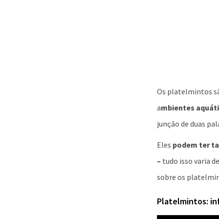
Os platelmintos s
a
mbientes aquáti
junção de duas pal
Eles
podem ter t
–
tudo isso varia 
sobre os platelmin
Platelmintos: i