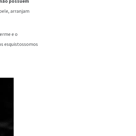
 não possuem
 pele, arranjam
derme e o
 os esquistossomos