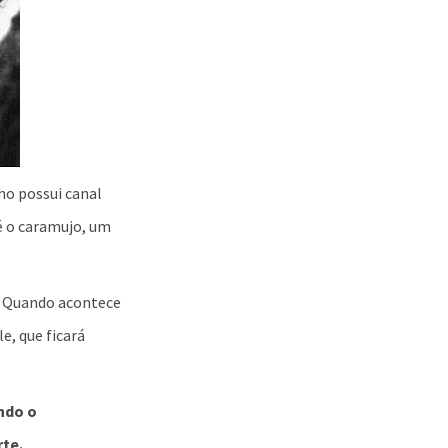
o possui canal
 é o caramujo, um
. Quando acontece
e, que ficará
ndo o
te.