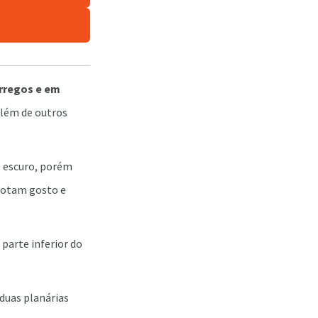
rregos e em
lém de outros
o escuro, porém
notam gosto e
parte inferior do
duas planárias