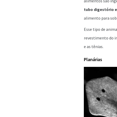
alimentos são inge
tubo digestório e
alimento para sobr
Esse tipo de anim
revestimento do in
e as tênias.
Planárias