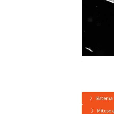
》 Sistema 
》 Mitose e