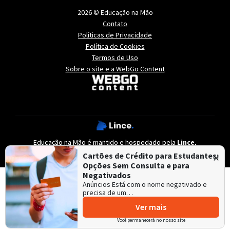
2026 © Educação na Mão
Contato
Políticas de Privacidade
Política de Cookies
Termos de Uso
Sobre o site e a WebGo Content
Educação na Mão é mantido e hospedado pela
Lince
,
especialista em
criação de sites
e
criação de portais de notícias
.
×
Cartões de Crédito para Estudantes:
Opções Sem Consulta e para
Negativados
Anúncios Está com o nome negativado e
precisa de um…
Ver mais
Você permanecerá no nosso site