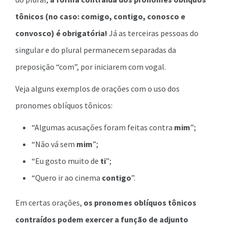
tônicos (no caso: comigo, contigo, conosco e
convosco) é obrigatória!
Já as terceiras pessoas do
singular e do plural permanecem separadas da
preposição “com”, por iniciarem com vogal.
Veja alguns exemplos de orações com o uso dos
pronomes oblíquos tônicos:
“Algumas acusações foram feitas contra
mim
”;
“Não vá sem
mim
”;
“Eu gosto muito de
ti
”;
“Quero ir ao cinema
contigo
”.
Em certas orações,
os pronomes oblíquos tônicos
contraídos podem exercer a função de adjunto