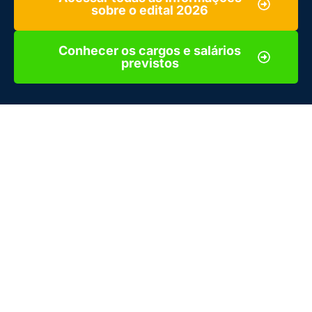
sobre o edital 2026
Conhecer os cargos e salários
previstos
A possibilidade de um novo concurso da Petrobras em 2026
tem chamado a atenção de quem acompanha o setor
público e busca estabilidade em uma das maiores empresas
estatais do país.
Embora
não haja confirmação oficial
sobre a realização do
certame, uma série de movimentações recentes da empresa
reacenderam as expectativas — entre elas, a aprovação de
um novo Programa de Desligamento Voluntário (PDV) e a
vigência do contrato com a Fundação Cesgranrio.
A seguir, você confere
o que se sabe até agora sobre os