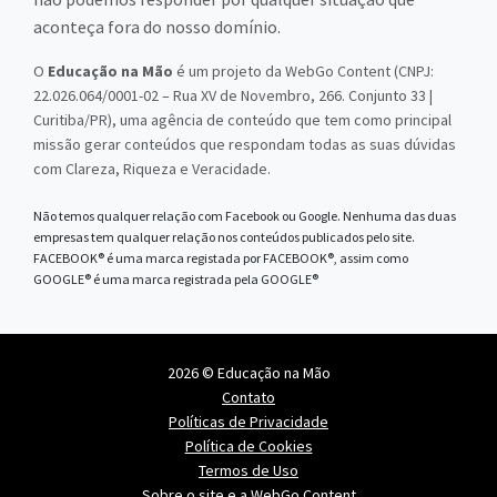
aconteça fora do nosso domínio.
O
Educação na Mão
é um projeto da WebGo Content (CNPJ:
22.026.064/0001-02 – Rua XV de Novembro, 266. Conjunto 33 |
Curitiba/PR), uma agência de conteúdo que tem como principal
missão gerar conteúdos que respondam todas as suas dúvidas
com Clareza, Riqueza e Veracidade.
Não temos qualquer relação com Facebook ou Google. Nenhuma das duas
empresas tem qualquer relação nos conteúdos publicados pelo site.
FACEBOOK® é uma marca registada por FACEBOOK®, assim como
GOOGLE® é uma marca registrada pela GOOGLE®
2026 © Educação na Mão
Contato
Políticas de Privacidade
Política de Cookies
Termos de Uso
Sobre o site e a WebGo Content