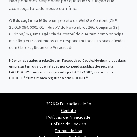
não podemos responder por qualquer situação que
aconteça fora do nosso domínio.
O
Educação na Mão
é um projeto da WebGo Content (CNPJ:
22.026.064/0001-02 – Rua XV de Novembro, 266. Conjunto 33 |
Curitiba/PR), uma agência de conteúdo que tem como principal
missão gerar conteúdos que respondam todas as suas dúvidas
com Clareza, Riqueza e Veracidade.
Não temos qualquer relação com Facebook ou Google. Nenhuma das duas
empresas tem qualquer relação nos conteúdos publicados pelo site.
FACEBOOK® é uma marca registada por FACEBOOK®, assim como
GOOGLE® é uma marca registrada pela GOOGLE®
2026 © Educação na Mão
Contato
Políticas de Privacidade
Política de Cookies
Termos de Uso