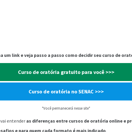
a um link e veja passo a passo como decidir seu curso de orat
Curso de oratória gratuito para você >>>
Curso de oratória no SENAC >>>
*Você permanecerá nesse site*
 vai entender
as diferenças entre cursos de oratória online e p
esafios e para quem cada formato é mais indicado
.