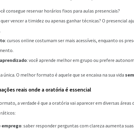
você consegue reservar horários fixos para aulas presenciais?
: quer vencer a timidez ou apenas ganhar técnicas? O presencial aj
.
to
: cursos online costumam ser mais acessíveis, enquanto os pre
imento.
e aprendizado
: você aprende melhor em grupo ou prefere autonom
a única. O melhor formato é aquele que se encaixa na sua vida
sem
ações reais onde a oratória é essencial
rmato, a verdade é que a oratória vai aparecer em diversas áreas da
ráticos:
de emprego
: saber responder perguntas com clareza aumenta suas