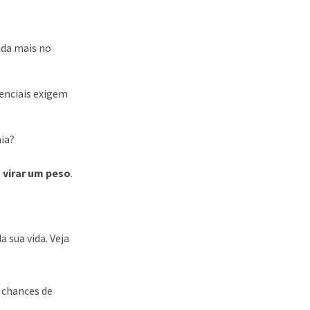
uda mais no
senciais exigem
ia?
 virar um peso
.
 sua vida. Veja
 chances de