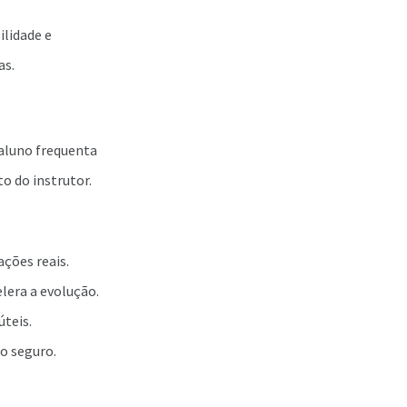
ilidade e
as.
 aluno frequenta
o do instrutor.
ações reais.
elera a evolução.
úteis.
ço seguro.