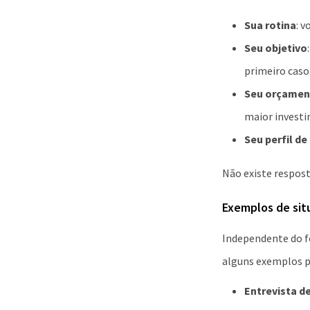
Sua rotina
: 
Seu objetivo
primeiro caso
Seu orçamen
maior invest
Seu perfil d
Não existe respost
Exemplos de situ
Independente do fo
alguns exemplos p
Entrevista 