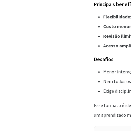
Principais benefí
Flexibilidade
Custo menor
Revisão ilim
Acesso ampl
Desafios:
Menor interaç
Nem todos os 
Exige discipli
Esse formato é id
um aprendizado m