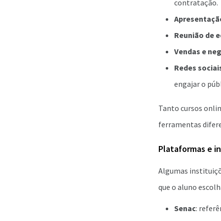
contratação.
Apresentaçã
Reunião de e
Vendas e ne
Redes sociai
engajar o públ
Tanto cursos onli
ferramentas difere
Plataformas e i
Algumas instituiçõ
que o aluno escolha
Senac
: refer