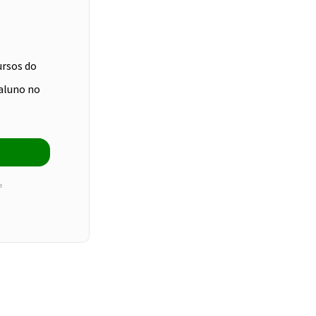
ursos do
aluno no
e