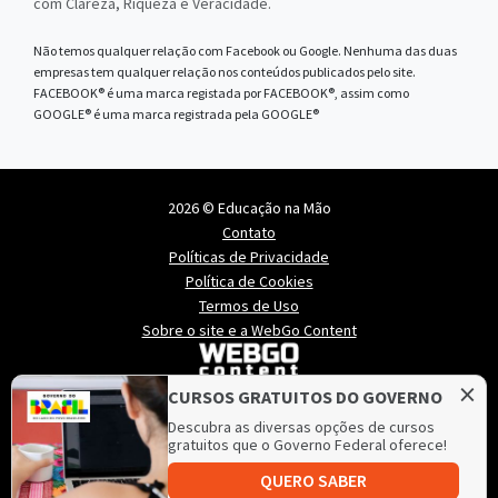
com Clareza, Riqueza e Veracidade.
Não temos qualquer relação com Facebook ou Google. Nenhuma das duas
empresas tem qualquer relação nos conteúdos publicados pelo site.
FACEBOOK® é uma marca registada por FACEBOOK®, assim como
GOOGLE® é uma marca registrada pela GOOGLE®
2026 © Educação na Mão
Contato
Políticas de Privacidade
Política de Cookies
Termos de Uso
Sobre o site e a WebGo Content
×
CURSOS GRATUITOS DO GOVERNO
Descubra as diversas opções de cursos
gratuitos que o Governo Federal oferece!
QUERO SABER
Educação na Mão é mantido e hospedado pela
Lince
,