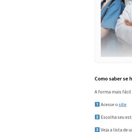
Como saber se h
A forma mais fácil
Acesse o
site
Escolha seu es
Veja a lista de 