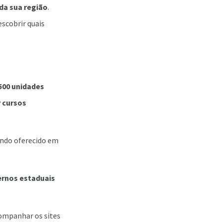
 da sua região
.
escobrir quais
500 unidades
 cursos
sendo oferecido em
ernos estaduais
companhar os sites