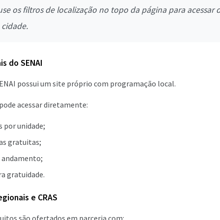
se os filtros de localização no topo da página para acessar
 cidade.
is do SENAI
SENAI possui um site próprio com programação local.
 pode acessar diretamente:
s por unidade;
as gratuitas;
m andamento;
ra gratuidade.
egionais e CRAS
uitos são ofertados em parceria com: