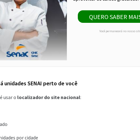
QUERO SABER MAI
Você permanecerá no nosso sit
á unidades SENAI perto de você
 é usar o
localizador do site nacional
:
tado
unidades por cidade