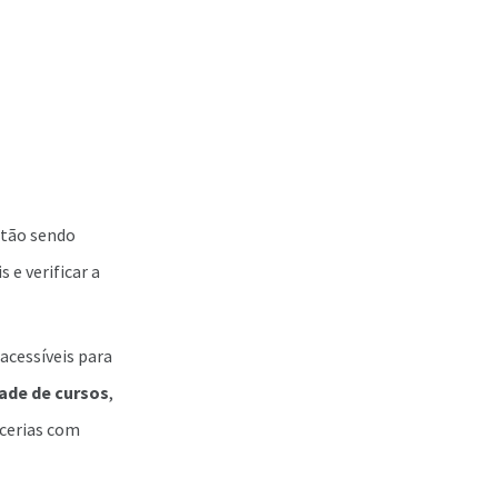
stão sendo
 e verificar a
acessíveis para
rade de cursos
,
rcerias com