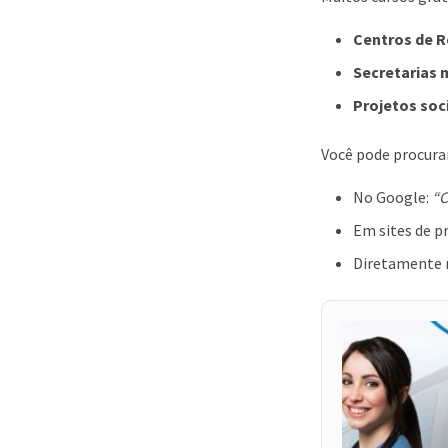
Centros de R
Secretarias 
Projetos soci
Você pode procurar
No Google:
“C
Em sites de pr
Diretamente n