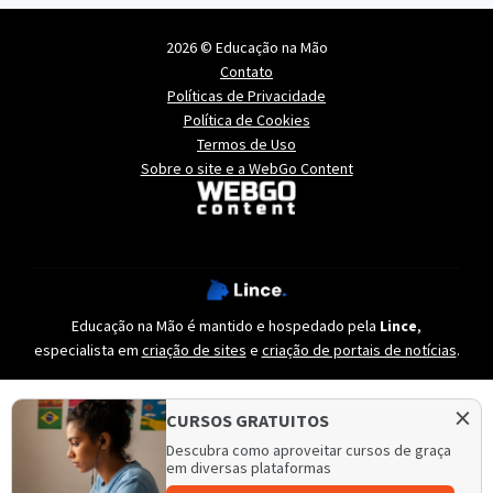
2026 © Educação na Mão
Contato
Políticas de Privacidade
Política de Cookies
Termos de Uso
Sobre o site e a WebGo Content
Educação na Mão é mantido e hospedado pela
Lince
,
especialista em
criação de sites
e
criação de portais de notícias
.
×
CURSOS GRATUITOS
Descubra como aproveitar cursos de graça
em diversas plataformas