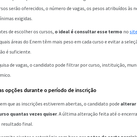
ursos serão oferecidos, o número de vagas, os pesos atribuídos às 
ínimas exigidas.
ntes de escolher os cursos,
o ideal é consultar esse termo
no
sit
quais áreas do Enem têm mais peso em cada curso e evitar a seleç
ão é suficiente.
isa de vagas, o candidato pode filtrar por curso, instituição, muni
êmico.
as opções durante o período de inscrição
em que as inscrições estiverem abertas, o candidato pode
alterar
urso quantas vezes quiser
. A última alteração feita até o encer
 resultado final.