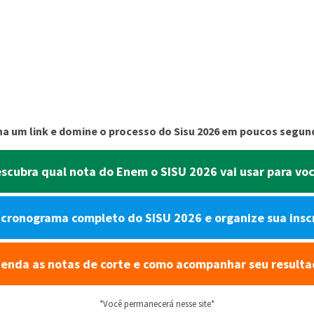
ha um link e domine o processo do Sisu 2026 em poucos segu
scubra qual nota do Enem o SISU 2026 vai usar para vo
o cronograma completo do SISU 2026 e organize sua insc
enda as notas de corte e como acompanhar seu result
*Você permanecerá nesse site*