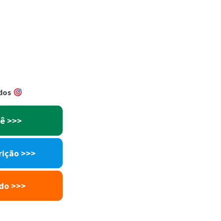
ndos
cê
>>>
rição
>>>
ado
>>>