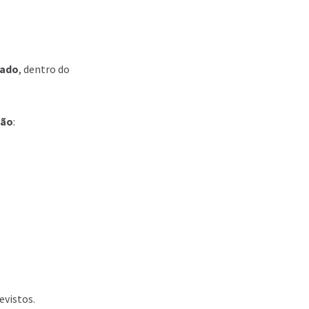
vado
, dentro do
são
:
evistos.