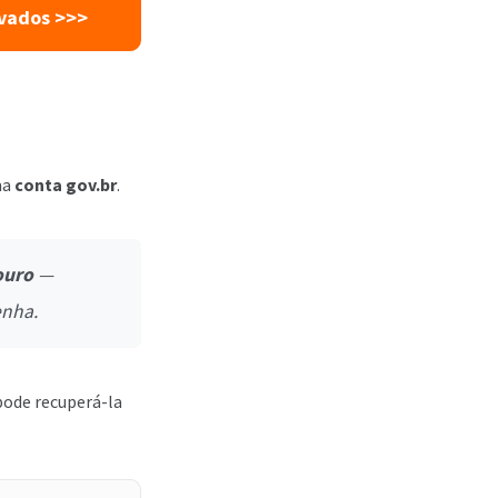
ivados >>>
ma
conta gov.br
.
ouro
—
enha.
pode recuperá-la