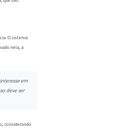
s
, que são
cia. O sistema
vado nela, a
interesse em
so deve ser
ão, considerando