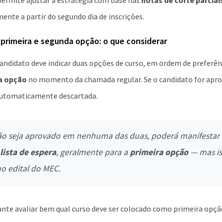
 permite ajustar a estratégia com base nas
notas de corte parciai
mente a partir do segundo dia de inscrições.
 primeira e segunda opção: o que considerar
 candidato deve indicar duas opções de curso, em ordem de preferên
ra opção
no momento da chamada regular. Se o candidato for apro
automaticamente descartada.
o seja aprovado em nenhuma das duas, poderá manifestar 
lista de espera
, geralmente para a
primeira opção
— mas is
o edital do MEC.
ante avaliar bem qual curso deve ser colocado como primeira opç