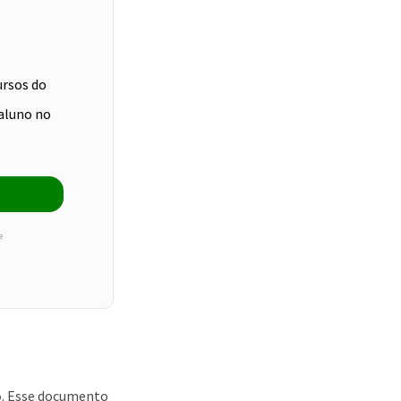
ursos do
aluno no
e
o
. Esse documento