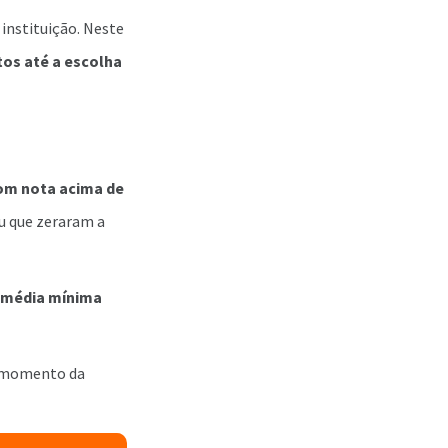
 instituição. Neste
tos até a escolha
com nota acima de
ou que zeraram a
média mínima
momento da