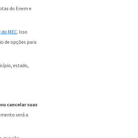
notas do Enem e
e do MEC
. Isso
ão de opções para
cípio, estado,
 ou cancelar suas
ramento será a