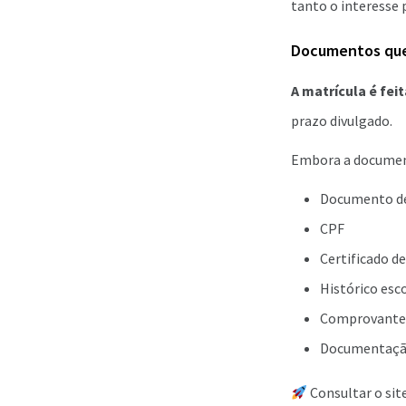
tanto o interesse 
Documentos que 
A matrícula é fei
prazo divulgado.
Embora a document
Documento de
CPF
Certificado d
Histórico esc
Comprovante d
Documentação 
Consultar o sit