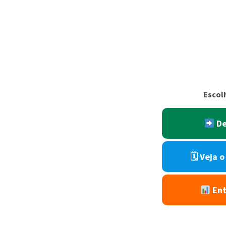
Escol
De
🗓 Veja 
Ent