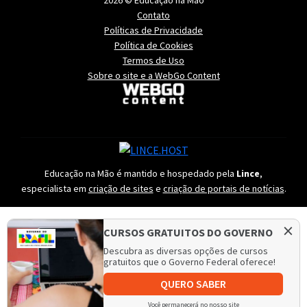
2026 © Educação na Mão
Contato
Políticas de Privacidade
Política de Cookies
Termos de Uso
Sobre o site e a WebGo Content
Educação na Mão é mantido e hospedado pela
Lince
,
especialista em
criação de sites
e
criação de portais de notícias
.
×
CURSOS GRATUITOS DO GOVERNO
Descubra as diversas opções de cursos
gratuitos que o Governo Federal oferece!
QUERO SABER
Você permanecerá no nosso site