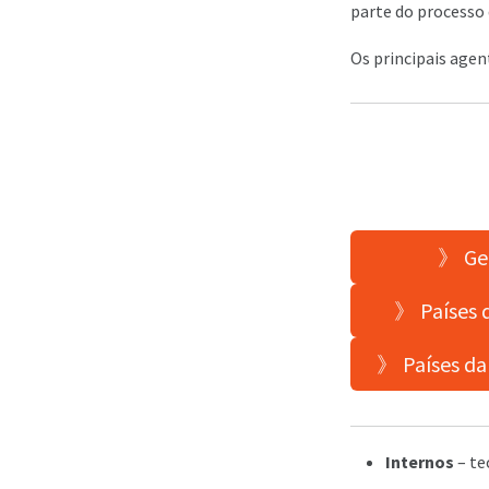
parte do processo
Os principais agen
》 Geo
》 Países q
》 Países da 
Internos
– te