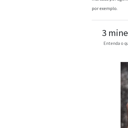
por exemplo.
3 mine
Entenda o q