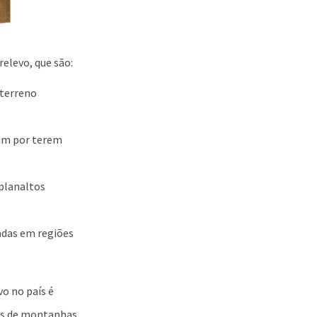
relevo, que são:
 terreno
am por terem
 planaltos
das em regiões
o no país é
ias de montanhas,