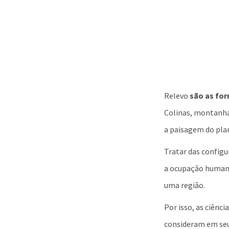
Relevo
são as for
Colinas, montanha
a paisagem do pla
Tratar das configu
a ocupação humana
uma região.
Por isso, as ciênc
consideram em seus