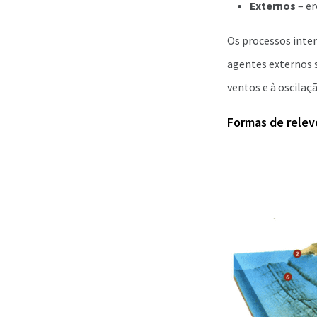
Externos
– er
Os processos inte
agentes externos s
ventos e à oscilaç
Formas de relev