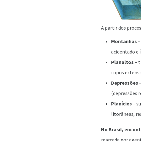
A partir dos proce
Montanhas
–
acidentado e 
Planaltos
– t
topos extens
Depressões
–
(depressões re
Planícies
– s
litorâneas, re
No Brasil, encont
marcada por agente