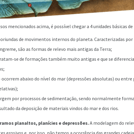
ssos mencionados acima, é possível chegar a 4 unidades básicas de 
 oriundas de movimentos internos do planeta. Caracterizadas por
íngreme, são as formas de relevo mais antigas da Terra;
ratam-se de formações também muito antigas e que se diferenci
os;
 ocorrem abaixo do nível do mar (depressões absolutas) ou entre
lativas);
urgem por processos de sedimentação, sendo normalmente forma
sultado da deposição de materiais vindos do mar e dos rios.
ramos planaltos, planícies e depressões.
A modelagem do relev
s erosivos e, por isso, não temos a ocorrência das grandes cade