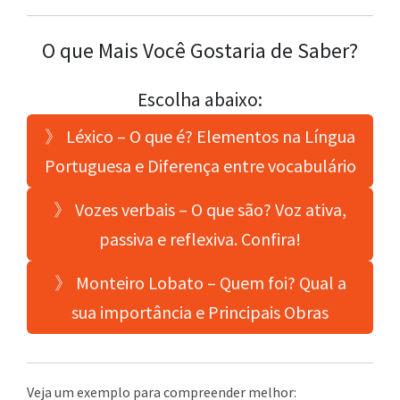
O que Mais Você Gostaria de Saber?
Escolha abaixo:
》 Léxico – O que é? Elementos na Língua
Portuguesa e Diferença entre vocabulário
》 Vozes verbais – O que são? Voz ativa,
passiva e reflexiva. Confira!
》 Monteiro Lobato – Quem foi? Qual a
sua importância e Principais Obras
Veja um exemplo para compreender melhor: