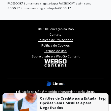
FACEBOOK® é uma marca registada por FACEBOOK®, assim como
GOOGLE® é uma marca registrada pela GOOGLE®
2026 © Educação na Mão
Contato
Políticas de Privacidade
Política de Cookies
Termos de Uso
Sobre o site e a WebGo Content
Educação na Mão é mantido e hospedado pela
Lince
,
especialista em
criação de sites
e
criação de portais de notícias
.
×
Cartões de Crédito para Estudantes:
Opções Sem Consulta e para
Negativados