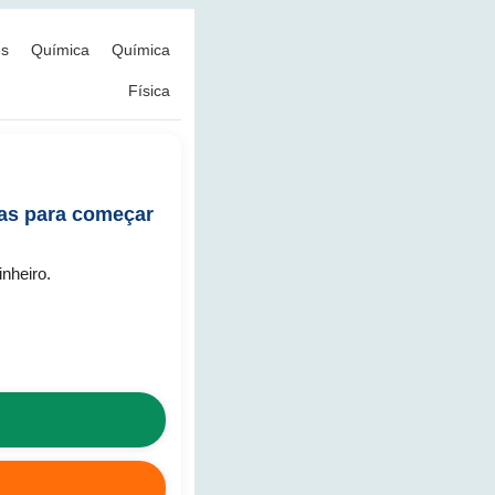
ês
Química
Química
Física
gas para começar
inheiro.