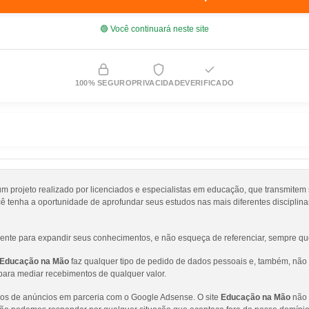
🟢 Você continuará neste site
100% SEGURO
PRIVACIDADE
VERIFICADO
rojeto realizado por licenciados e especialistas em educação, que transmitem
cê tenha a oportunidade de aprofundar seus estudos nas mais diferentes disciplina
ente para expandir seus conhecimentos, e não esqueça de referenciar, sempre que
Educação na Mão
faz qualquer tipo de pedido de dados pessoais e, também, não s
para mediar recebimentos de qualquer valor.
ocos de anúncios em parceria com o Google Adsense. O site
Educação na Mão
não 