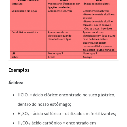
Exemplos
Ácidos:
HClO
= ácido clórico: encontrado no suco gástrico,
3
dentro do nosso estômago;
H
SO
= ácido sulfúrico = utilizado em fertilizantes;
2
4
H
CO
: ácido carbônico = encontrado em
2
3