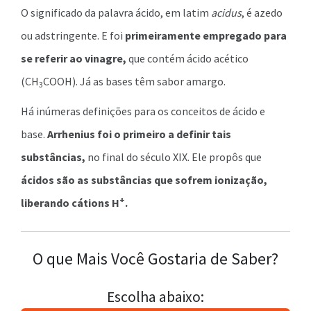
O significado da palavra ácido, em latim
acidus
, é azedo
ou adstringente. E foi
primeiramente empregado para
se referir ao vinagre,
que contém ácido acético
(CH
COOH). Já as bases têm sabor amargo.
3
Há inúmeras definições para os conceitos de ácido e
base.
Arrhenius foi o primeiro a definir tais
substâncias,
no final do século XIX. Ele propôs que
ácidos são as substâncias que sofrem ionização,
+
liberando cátions H
.
O que Mais Você Gostaria de Saber?
Escolha abaixo: