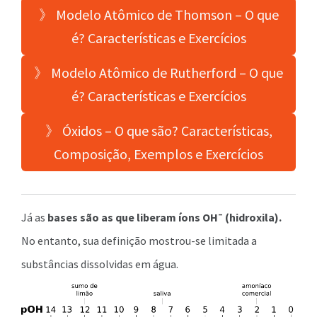
》 Modelo Atômico de Thomson – O que
é? Características e Exercícios
》 Modelo Atômico de Rutherford – O que
é? Características e Exercícios
》 Óxidos – O que são? Características,
Composição, Exemplos e Exercícios
–
Já as
bases são as que liberam íons OH
(hidroxila).
No entanto, sua definição mostrou-se limitada a
substâncias dissolvidas em água.