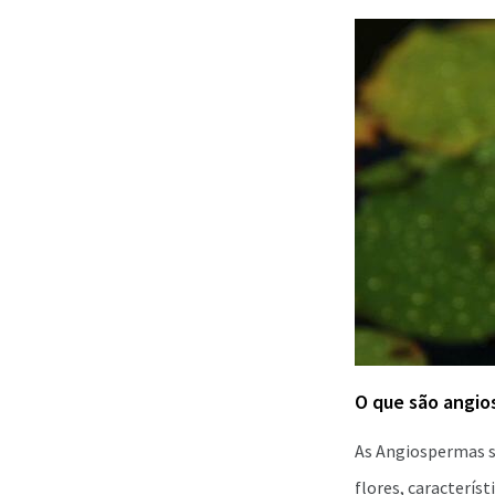
O que são angi
As Angiospermas 
flores, caracterís