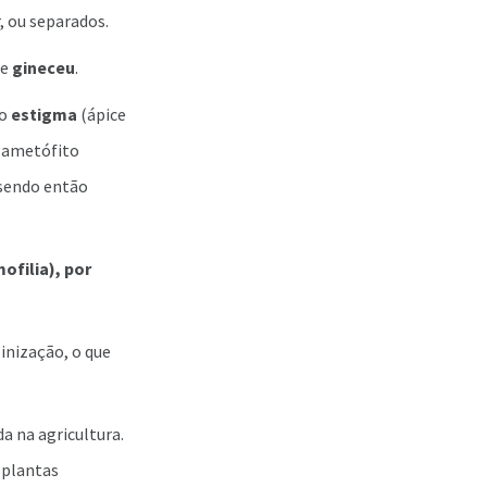
 ou separados.
de
gineceu
.
 o
estigma
(ápice
 gametófito
 sendo então
ofilia), por
inização, o que
a na agricultura.
 plantas