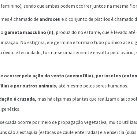
 feminino), sendo que ambas podem ocorrer juntos na mesma flor,
tames é chamado de
androceu
e o conjunto de pistilos é chamado 
 o
gameta masculino (n)
, produzido no estame, que é levado até
olinização. No estigma, ele germina e forma o tubo polínico até o
o óvulo é fecundado, forma-se uma semente envolta pelo ovário,
de ocorrer pela ação do vento
(anemofilia), por insetos (entom
ilia) e por outros animais,
até mesmo pelos seres humanos.
dação é cruzada,
mas há algumas plantas que realizam a autopol
 genética.
sexuada ocorre por meio de propagação vegetativa, muito utilizad
ns são a estaquia (estacas de caule enterradas) e a enxertia (duas