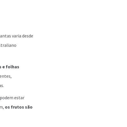
antas varia desde
straliano
s e folhas
entes,
as.
s podem estar
im,
os frutos são