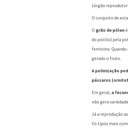
(órgão reprodutor
O conjunto de es
O
grão de pólen
é
do pistilo) pela p
feminino. Quando 
gerado o fruto.
A polinização po
pássaros (ornitof
Em geral,
a fecun
não gera variedade
Já a reprodução as
Os tipos mais comu