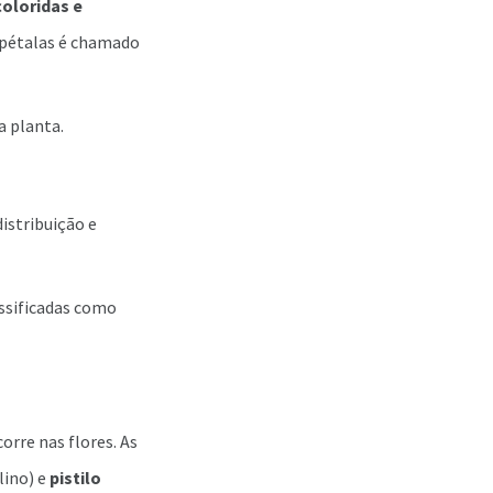
coloridas e
 pétalas é chamado
a planta.
istribuição e
assificadas como
rre nas flores. As
lino) e
pistilo