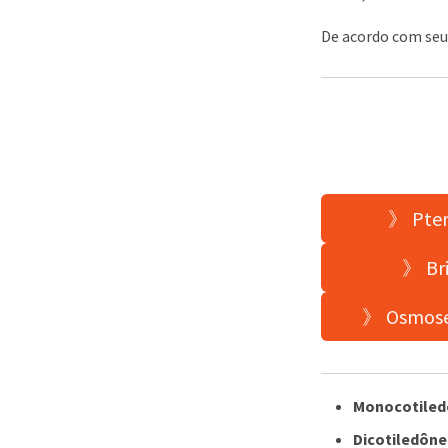
De acordo com seus
》 Pteri
》 Bri
》 Osmose 
Monocotiled
Dicotiledône