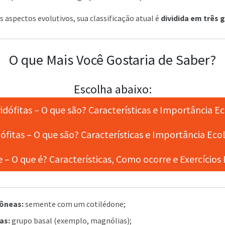
 aspectos evolutivos, sua classificação atual é
dividida em três 
O que Mais Você Gostaria de Saber?
Escolha abaixo:
dófitas – O que são? Características e Importância E
ófitas – O que são? Características e Importância Eco
– O que é? Características, Como ocorre e Exercícios 
ôneas:
semente com um cotilédone;
as:
grupo basal (exemplo, magnólias);