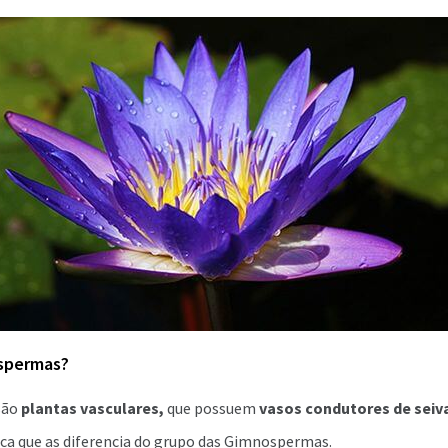
ospermas?
são
plantas vasculares,
que possuem
vasos condutores de seiv
tica que as diferencia do grupo das Gimnospermas.