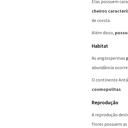
Elas possuem carac
cheiros caracterí
de corola.
Além disso,
possue
Habitat
As angiospermas
abundância ocorr
O continente Antár
cosmopolitas
.
Reprodução
A reprodução dest
flores possuem as