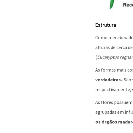
Estrutura
Como mencionado a
alturas de cerca d
(
Eucalyptus regna
As formas mais c
verdadeiras.
São
respectivamente, s
As flores possuem 
agrupadas em inflo
os órgãos maduro