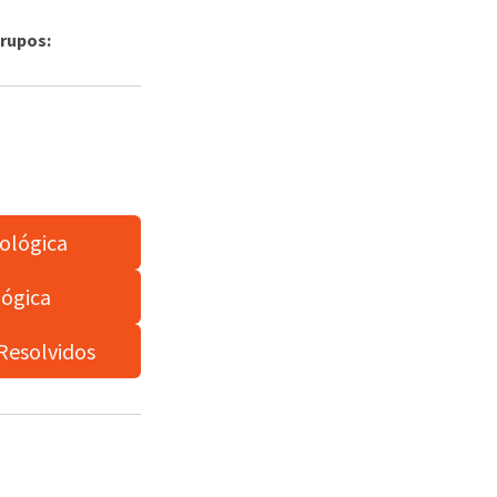
grupos:
cológica
lógica
Resolvidos