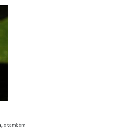
a,
e também