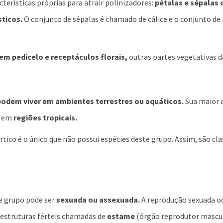
terísticas próprias para atrair polinizadores:
pétalas e sépalas 
sticos.
O conjunto de sépalas é chamado de cálice e o conjunto de
m pedicelo e receptáculos florais,
outras partes vegetativas d
podem viver em ambientes terrestres ou aquáticos.
Sua maior d
e em
regiões tropicais.
tico é o único que não possui espécies deste grupo. Assim, são cl
e grupo pode ser
sexuada ou assexuada.
A reprodução sexuada oco
 estruturas férteis chamadas de
estame
(órgão reprodutor mascu