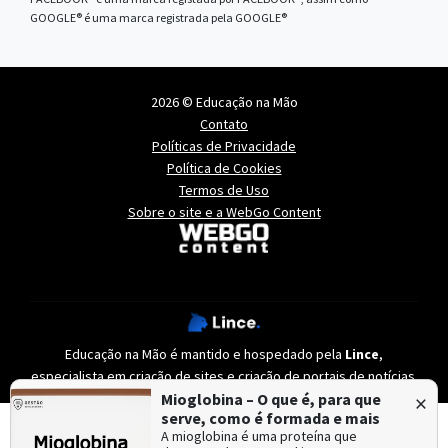
GOOGLE® é uma marca registrada pela GOOGLE®
2026 © Educação na Mão
Contato
Políticas de Privacidade
Política de Cookies
Termos de Uso
Sobre o site e a WebGo Content
Educação na Mão é mantido e hospedado pela
Lince
,
especialista em
criação de sites
e
criação de portais de notícias
.
×
Mioglobina – O que é, para que
serve, como é formada e mais
A mioglobina é uma proteína que