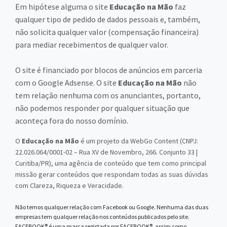
Em hipótese alguma o site
Educação na Mão
faz
qualquer tipo de pedido de dados pessoais e, também,
não solicita qualquer valor (compensação financeira)
para mediar recebimentos de qualquer valor.
O site é financiado por blocos de anúncios em parceria
com o Google Adsense. O site
Educação na Mão
não
tem relação nenhuma com os anunciantes, portanto,
não podemos responder por qualquer situação que
aconteça fora do nosso domínio.
O
Educação na Mão
é um projeto da WebGo Content (CNPJ:
22.026.064/0001-02 – Rua XV de Novembro, 266. Conjunto 33 |
Curitiba/PR), uma agência de conteúdo que tem como principal
missão gerar conteúdos que respondam todas as suas dúvidas
com Clareza, Riqueza e Veracidade.
Não temos qualquer relação com Facebook ou Google. Nenhuma das duas
empresas tem qualquer relação nos conteúdos publicados pelo site.
FACEBOOK® é uma marca registada por FACEBOOK®, assim como