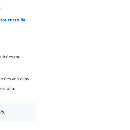
.
tre curso de
tuições mais
ações voltadas
 e moda.
is
.