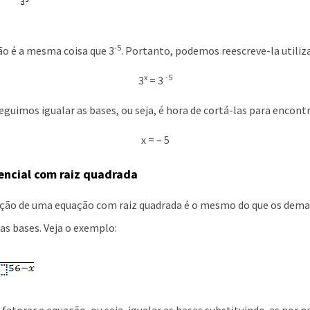
-5
ão é a mesma coisa que 3
. Portanto, podemos reescreve-la utiliz
x
-5
3
= 3
guimos igualar as bases, ou seja, é hora de cortá-las para encontra
x = – 5
ncial com raiz quadrada
lução de uma equação com raiz quadrada é o mesmo do que os demai
 as bases. Veja o exemplo: