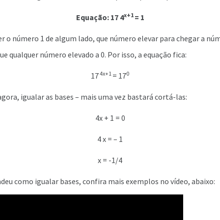
x+1
Equação: 17 4
= 1
er o número 1 de algum lado, que número elevar para chegar a núm
qualquer número elevado a 0. Por isso, a equação fica:
4x+1
0
17
= 17
gora, igualar as bases – mais uma vez bastará cortá-las:
4x + 1 = 0
4 x = – 1
x = -1/4
deu como igualar bases, confira mais exemplos no vídeo, abaixo: