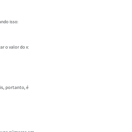
ando isso:
r o valor do x:
s, portanto, é