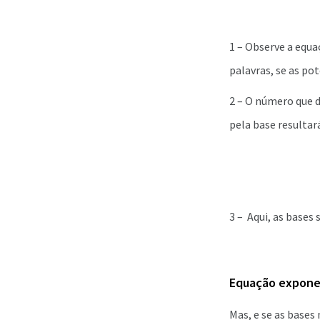
1 – Observe a equa
palavras, se as p
2 – O número que d
pela base resultar
3 – Aqui, as bases
Equação exponen
Mas, e se as bases