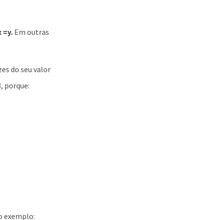
x =y.
Em outras
zes do seu valor
, porque:
ro exemplo: