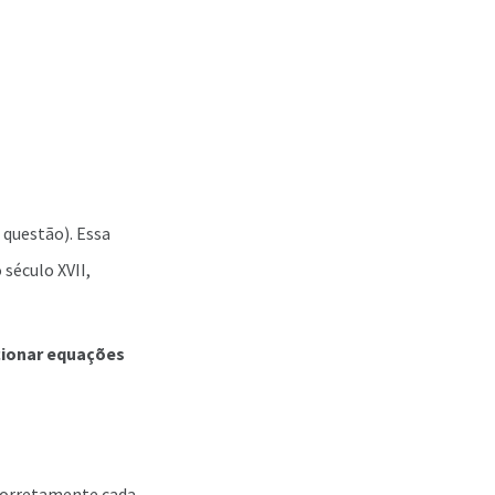
 questão). Essa
 século XVII,
cionar equações
 corretamente cada