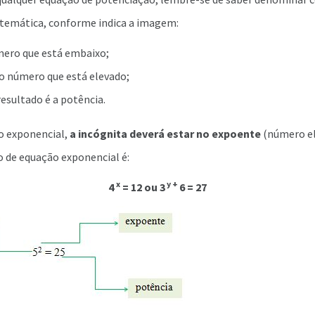
emática, conforme indica a imagem:
mero que está embaixo;
o número que está elevado;
esultado é a potência.
o exponencial,
a incógnita deverá estar no expoente
(número el
de equação exponencial é:
x
y +
4
= 12 ou 3
6 = 27