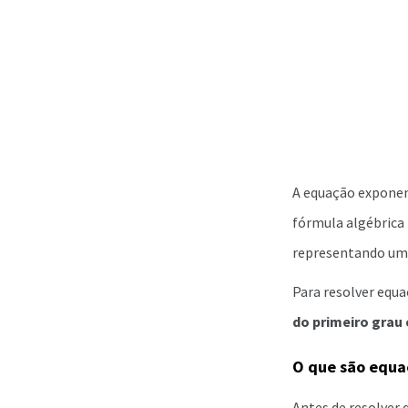
A equação exponen
fórmula algébrica 
representando um 
Para resolver equ
do primeiro grau
O que são equa
Antes de resolver