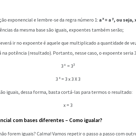
x
y
ção exponencial e lembre-se da regra número 1:
a
= a
, ou seja, 
otências da mesma base são iguais, expoentes também serão;
everá ir no expoente é aquele que multiplicado a quantidade de ve
á na potência (resultado). Portanto, nesse caso, o expoente seria 3
x
3
3
= 3
x
3
= 3 x 3 X 3
 são iguais, dessa forma, basta cortá-las para termos o resultado:
x = 3
cial com bases diferentes – Como igualar?
 não forem iguais? Calma! Vamos repetir o passo a passo com out