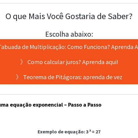
O que Mais Você Gostaria de Saber?
Escolha abaixo:
abuada de Multiplicação: Como Funciona? Aprenda A
》 Como calcular juros? Aprenda aqui!
》 Teorema de Pitágoras: aprenda de vez
uma equação exponencial – Passo a Passo
x
Exemplo de equação: 3
= 27