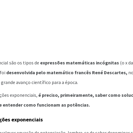
cial são os tipos de
expressões matemáticas incógnitas
(o x da
foi
desenvolvida pelo matemático francês René Descartes,
no
grande avanço científico para a época.
ações exponenciais,
é preciso, primeiramente, saber como solu
 e entender como funcionam as potências.
ções exponenciais
 qualquer equação de potenciação, lembre-se de saber denominar