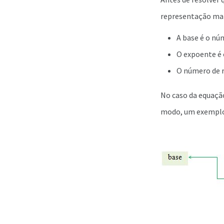
representação mat
A base é o nú
O expoente é 
O número de r
No caso da equaçã
modo, um exemplo 