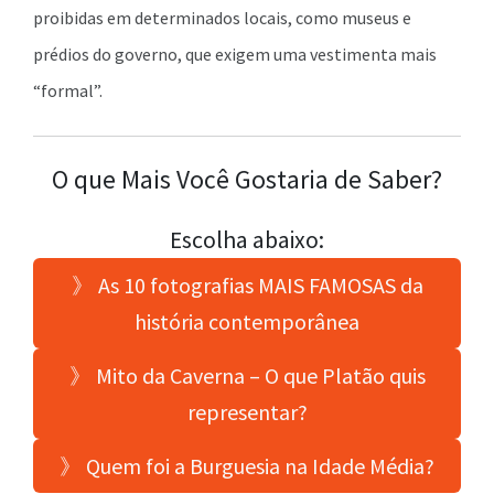
proibidas em determinados locais, como museus e
prédios do governo, que exigem uma vestimenta mais
“formal”.
O que Mais Você Gostaria de Saber?
Escolha abaixo:
》 As 10 fotografias MAIS FAMOSAS da
história contemporânea
》 Mito da Caverna – O que Platão quis
representar?
》 Quem foi a Burguesia na Idade Média?