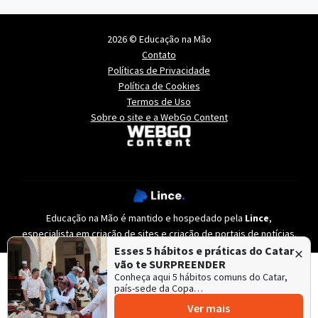
2026 © Educação na Mão
Contato
Políticas de Privacidade
Política de Cookies
Termos de Uso
Sobre o site e a WebGo Content
Educação na Mão é mantido e hospedado pela
Lince
,
especialista em
criação de sites
e
criação de portais de notícias
.
×
Esses 5 hábitos e práticas do Catar
vão te SURPREENDER
Conheça aqui 5 hábitos comuns do Catar,
país-sede da Copa…
Ver mais