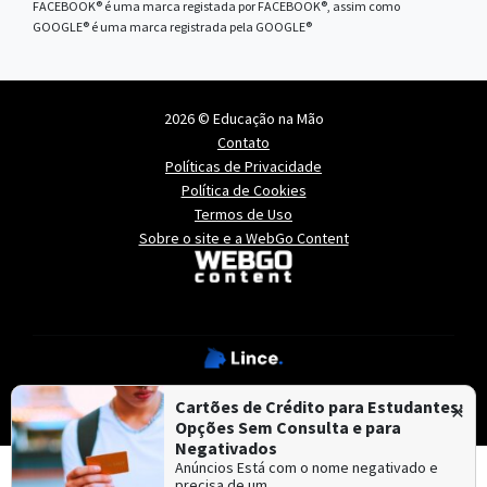
FACEBOOK® é uma marca registada por FACEBOOK®, assim como
GOOGLE® é uma marca registrada pela GOOGLE®
2026 © Educação na Mão
Contato
Políticas de Privacidade
Política de Cookies
Termos de Uso
Sobre o site e a WebGo Content
Educação na Mão é mantido e hospedado pela
Lince
,
×
Cartões de Crédito para Estudantes:
especialista em
criação de sites
e
criação de portais de notícias
.
Opções Sem Consulta e para
Negativados
Anúncios Está com o nome negativado e
precisa de um…