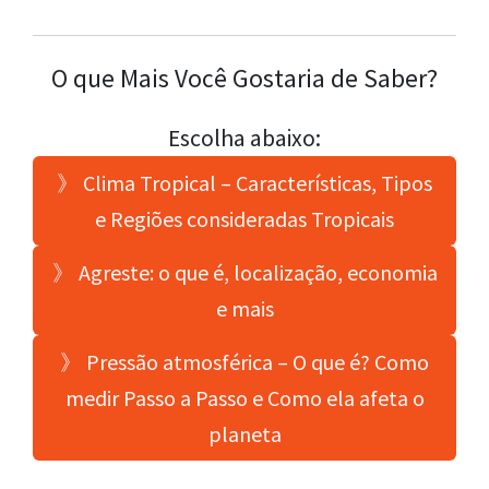
O que Mais Você Gostaria de Saber?
Escolha abaixo:
》 Clima Tropical – Características, Tipos
e Regiões consideradas Tropicais
》 Agreste: o que é, localização, economia
e mais
》 Pressão atmosférica – O que é? Como
medir Passo a Passo e Como ela afeta o
planeta