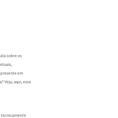
fala sobre os
ntuais,
á presente em
? Veja, aqui, essa
 é tecnicamente