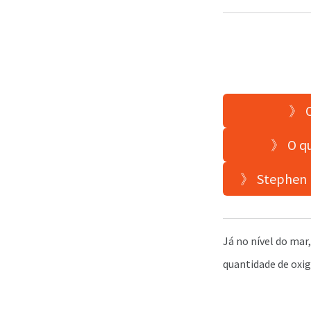
》 O
》 O qu
》 Stephen H
Já no nível do mar
quantidade de oxigê