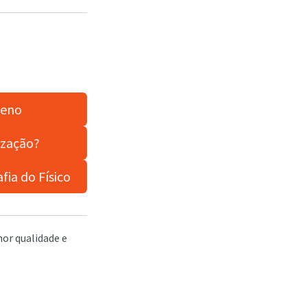
meno
ização?
ia do Físico
hor qualidade e