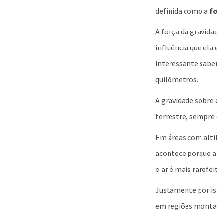
definida como a
fo
A força da gravid
influência que ela
interessante sabe
quilômetros.
A gravidade sobre 
terrestre, sempr
Em áreas com altit
acontece porque a 
o ar é mais rarefei
Justamente por iss
em regiões montanh