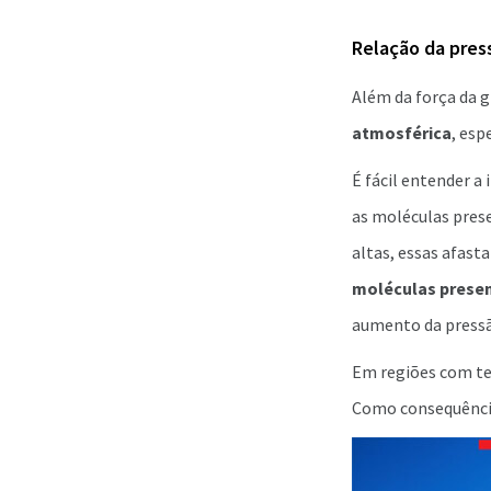
Relação da pres
Além da força da g
atmosférica
, esp
É fácil entender a
as moléculas pres
altas, essas afasta
moléculas present
aumento da pressã
Em regiões com tem
Como consequência