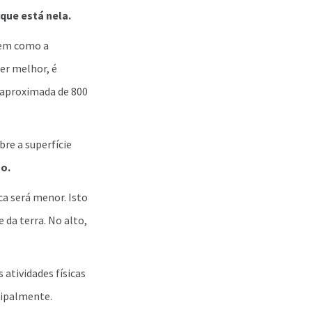
 que está nela.
bem como a
er melhor, é
 aproximada de 800
re a superfície
ão.
ca será menor. Isto
 da terra. No alto,
atividades físicas
cipalmente.