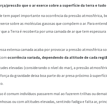
rça/pressão que o ar exerce sobre a superfície da terra e tudo
ade tem papel importante na ocorrência da pressão atmosférica, 
 exerce sobre as moléculas gasosas que compõem o ar. Para entend
r que a Terra é recoberta por uma camada de ar que tem espessura
essa extensa camada acaba por provocar a pressão atmosférica sob
e com
ocorrência variada, dependendo da altitude de cada regi
udes elevadas (considerando o nível do mar), a pressão atmosféri
força da gravidade deixa boa parte do ar presa próximo à superfície
to.
o é comum indivíduos passarem mal ao fazerem trilhas ou demais 
osas ou com altitudes elevadas, sentindo fadiga e falta ar, prin