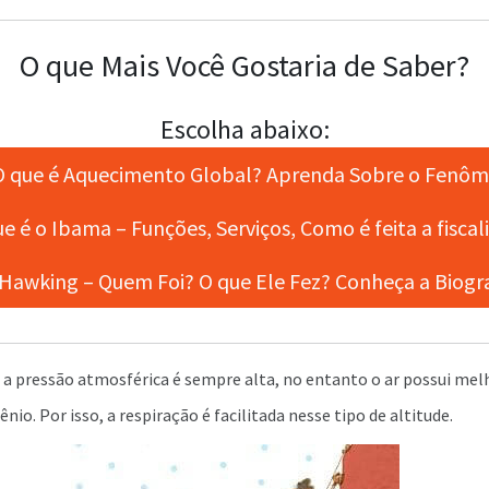
O que Mais Você Gostaria de Saber?
Escolha abaixo:
 que é Aquecimento Global? Aprenda Sobre o Fenô
e é o Ibama – Funções, Serviços, Como é feita a fiscal
awking – Quem Foi? O que Ele Fez? Conheça a Biograf
, a pressão atmosférica é sempre alta, no entanto o ar possui mel
nio. Por isso, a respiração é facilitada nesse tipo de altitude.