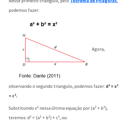
Nesse primeiro triangulo, pelo
Teorema de Pitágoras
,
podemos fazer:
Agora,
observando o segundo triangulo, podemos fazer:
d² = x²
+ c².
Substituindo x² nessa última equação por (a² + b²),
teremos: d² = (a² + b²) + c², ou: