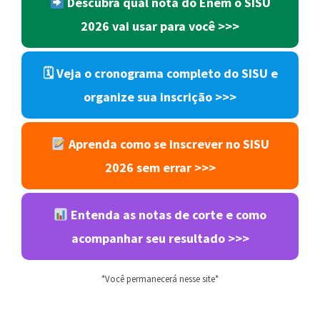
Descubra qual nota do Enem o SISU
2026 vai usar para você
>>>
🗓 Veja o cronograma completo do SISU e
organize sua inscrição
>>>
Aprenda como se inscrever no SISU
2026 sem errar
>>>
Entenda as notas de corte e como
acompanhar seu resultado
>>>
*Você permanecerá nesse site*