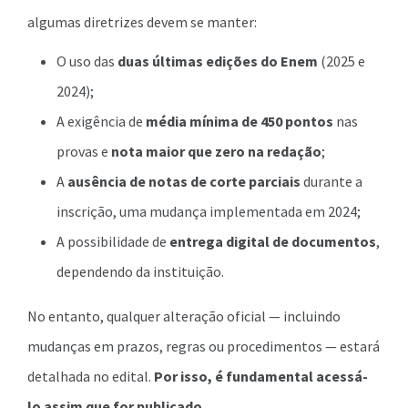
algumas diretrizes devem se manter:
O uso das
duas últimas edições do Enem
(2025 e
2024);
A exigência de
média mínima de 450 pontos
nas
provas e
nota maior que zero na redação
;
A
ausência de notas de corte parciais
durante a
inscrição, uma mudança implementada em 2024;
A possibilidade de
entrega digital de documentos
,
dependendo da instituição.
No entanto, qualquer alteração oficial — incluindo
mudanças em prazos, regras ou procedimentos — estará
detalhada no edital.
Por isso, é fundamental acessá-
lo assim que for publicado.