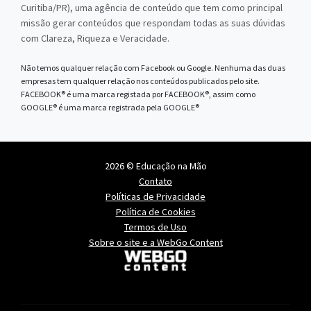
Curitiba/PR), uma agência de conteúdo que tem como principal
missão gerar conteúdos que respondam todas as suas dúvidas
com Clareza, Riqueza e Veracidade.
Não temos qualquer relação com Facebook ou Google. Nenhuma das duas
empresas tem qualquer relação nos conteúdos publicados pelo site.
FACEBOOK® é uma marca registada por FACEBOOK®, assim como
GOOGLE® é uma marca registrada pela GOOGLE®
2026 © Educação na Mão
Contato
Políticas de Privacidade
Política de Cookies
Termos de Uso
Sobre o site e a WebGo Content