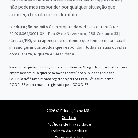
não podemos responder por qualquer situação que
aconteça fora do nosso domínio.
O
Educação na Mão
é um projeto da WebGo Content (CNPJ:
22.026.064/0001-02 – Rua XV de Novembro, 266. Conjunto 33 |
Curitiba/PR), uma agência de conteúdo que tem como principal
missão gerar conteúdos que respondam todas as suas dúvidas
com Clareza, Riqueza e Veracidade.
Não temos qualquer relação com Facebook ou Google. Nenhuma das duas
empresas tem qualquer relação nos conteúdos publicados pelo site.
FACEBOOK® é uma marca registada por FACEBOOK®, assim como
GOOGLE® é uma marca registrada pela GOOGLE®
2026 © Educação na Mão
Contato
Políticas de Privacidade
Política de Cookies
Termos de Uso