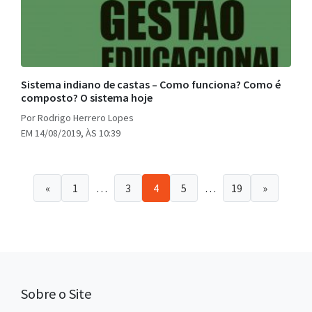
Sistema indiano de castas – Como funciona? Como é
composto? O sistema hoje
Por Rodrigo Herrero Lopes
EM 14/08/2019, ÀS 10:39
«
1
…
3
4
5
…
19
»
Sobre o Site