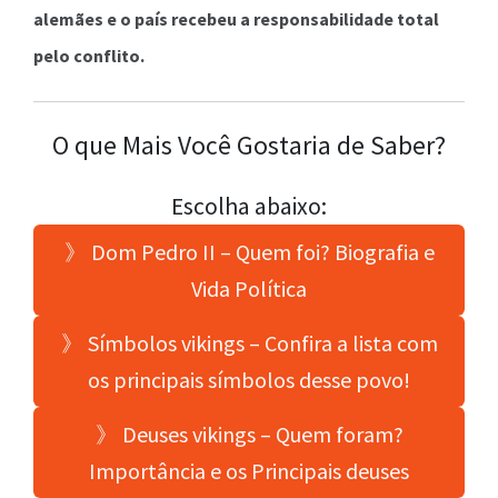
alemães e o país recebeu a responsabilidade total
pelo conflito.
O que Mais Você Gostaria de Saber?
Escolha abaixo:
》 Dom Pedro II – Quem foi? Biografia e
Vida Política
》 Símbolos vikings – Confira a lista com
os principais símbolos desse povo!
》 Deuses vikings – Quem foram?
Importância e os Principais deuses