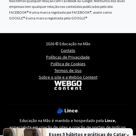
Não temos qualquer relação com Facebook ou Google. Nenhuma das duas
empresas tem qualquer relação nos conteúdos publicados pelo site.
FACEBOOK® é uma marca registada por FACEBOOK®, assim como
GOOGLE® é uma marca registrada pela GOOGLE®
2026 © Educação na Mão
Contato
Políticas de Privacidade
Política de Cookies
Termos de Uso
Sobre o site e a WebGo Content
Educação na Mão é mantido e hospedado pela
Lince
,
especialista em
criação de sites
e
criação de portais de notícias
.
×
Esses 5 hábitos e práticas do Catar